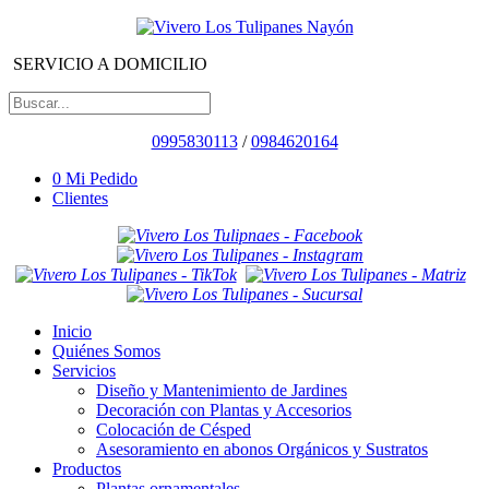
SERVICIO A DOMICILIO
0995830113
/
0984620164
0
Mi Pedido
Clientes
Inicio
Quiénes Somos
Servicios
Diseño y Mantenimiento de Jardines
Decoración con Plantas y Accesorios
Colocación de Césped
Asesoramiento en abonos Orgánicos y Sustratos
Productos
Plantas ornamentales