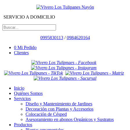
SERVICIO A DOMICILIO
0995830113
/
0984620164
0
Mi Pedido
Clientes
Inicio
Quiénes Somos
Servicios
Diseño y Mantenimiento de Jardines
Decoración con Plantas y Accesorios
Colocación de Césped
Asesoramiento en abonos Orgánicos y Sustratos
Productos
Plantas ornamentales