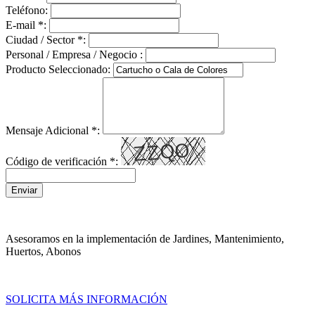
Teléfono:
E-mail
*
:
Ciudad / Sector
*
:
Personal / Empresa / Negocio :
Producto Seleccionado:
Mensaje Adicional
*
:
Código de verificación
*
:
Enviar
Asesoramos en la implementación de Jardines, Mantenimiento,
Huertos, Abonos
SOLICITA MÁS INFORMACIÓN