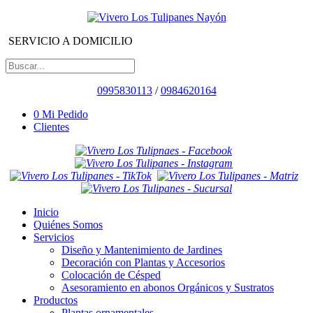
SERVICIO A DOMICILIO
0995830113
/
0984620164
0
Mi Pedido
Clientes
Inicio
Quiénes Somos
Servicios
Diseño y Mantenimiento de Jardines
Decoración con Plantas y Accesorios
Colocación de Césped
Asesoramiento en abonos Orgánicos y Sustratos
Productos
Plantas ornamentales