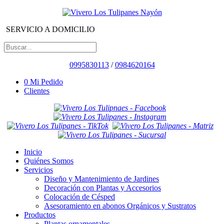
SERVICIO A DOMICILIO
0995830113
/
0984620164
0
Mi Pedido
Clientes
Inicio
Quiénes Somos
Servicios
Diseño y Mantenimiento de Jardines
Decoración con Plantas y Accesorios
Colocación de Césped
Asesoramiento en abonos Orgánicos y Sustratos
Productos
Plantas ornamentales