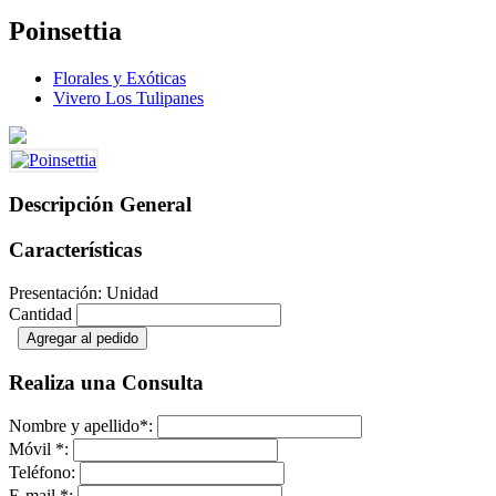
Poinsettia
Florales y Exóticas
Vivero Los Tulipanes
Descripción General
Características
Presentación: Unidad
Cantidad
Agregar al pedido
Realiza una Consulta
Nombre y apellido
*
:
Móvil
*
:
Teléfono:
E-mail
*
: