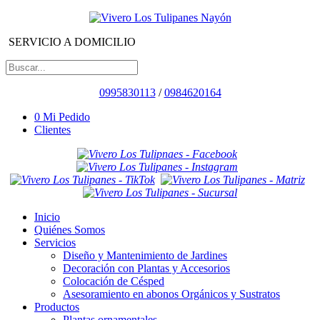
SERVICIO A DOMICILIO
0995830113
/
0984620164
0
Mi Pedido
Clientes
Inicio
Quiénes Somos
Servicios
Diseño y Mantenimiento de Jardines
Decoración con Plantas y Accesorios
Colocación de Césped
Asesoramiento en abonos Orgánicos y Sustratos
Productos
Plantas ornamentales