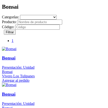
Bonsai
Categorías:
Producto:
Código:
Filtrar
1
Bonsai
Presentación: Unidad
Bonsai
Vivero Los Tulipanes
Agregar al pedido
Bonsai
Presentación: Unidad
Bonsai